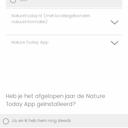
Nooit
NatureToday.nl (met locatiegebonden
natuurinformatie)
Nature Today App
Dagelijks
Wekelijks
Dagelijks
Maandelijks
Wekelijks
Nooit
Maandelijks
Heb je het afgelopen jaar de Nature
Today App geïnstalleerd?
Nooit
Ja, en ik heb hem nog steeds